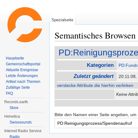
Spezialseite
Semantisches Browsen
Wechseln zu:
Navigation
,
Suche
PD:Reinigungsproze
Hauptseite
Gemeinschaftsportal
Kategorien
PD:Fundra
Aktuelle Ereignisse
Zuletzt geändert
Letzte Änderungen
20:11:08,
Artikel nach Themen
verstecke Attribute die hierhin verlinken
Zufällige Seite
FAQ
Keine Attri
Records.earth
Store
Bitte den Namen einer Seite angeben, um
Helvetica
Swisssounds
Internet Radio Service
Radio