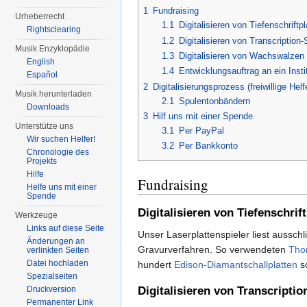
1
Fundraising
Urheberrecht
1.1
Digitalisieren von Tiefenschriftpl
Rightsclearing
1.2
Digitalisieren von Transcription-
Musik Enzyklopädie
1.3
Digitalisieren von Wachswalzen
English
1.4
Entwicklungsauftrag an ein Inst
Español
2
Digitalisierungsprozess (freiwillige Helf
Musik herunterladen
2.1
Spulentonbändern
Downloads
3
Hilf uns mit einer Spende
Unterstütze uns
3.1
Per PayPal
Wir suchen Helfer!
3.2
Per Bankkonto
Chronologie des
Projekts
Hilfe
Fundraising
Helfe uns mit einer
Spende
Digitalisieren von Tiefenschrift
Werkzeuge
Links auf diese Seite
Unser Laserplattenspieler liest ausschl
Änderungen an
Gravurverfahren. So verwendeten
Tho
verlinkten Seiten
Datei hochladen
hundert
Edison-Diamantschallplatten
so
Spezialseiten
Druckversion
Digitalisieren von Transcriptio
Permanenter Link