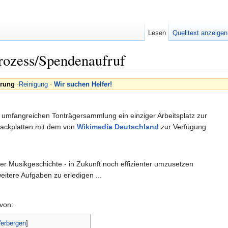
Lesen
Quelltext anzeigen
rozess/Spendenaufruf
erung
·
Reinigung
·
Wir suchen Helfer!
der umfangreichen Tonträgersammlung ein einziger Arbeitsplatz zur
llackplatten mit dem von
Wikimedia Deutschland
zur Verfügung
der Musikgeschichte - in Zukunft noch effizienter umzusetzen
eitere Aufgaben zu erledigen ...
von:
erbergen
]