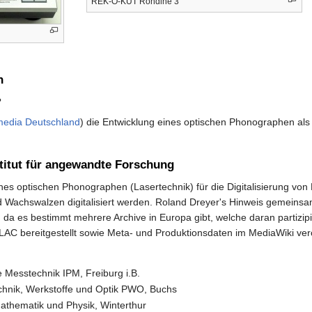
REK-O-KUT Rondine 3
n
?
media Deutschland
) die Entwicklung eines optischen Phonographen als
stitut für angewandte Forschung
nes optischen Phonographen (Lasertechnik) für die Digitalisierung vo
d Wachswalzen digitalisiert werden. Roland Dreyer's Hinweis gemeins
, da es bestimmt mehrere Archive in Europa gibt, welche daran partizip
C bereitgestellt sowie Meta- und Produktionsdaten im MediaWiki veröf
he Messtechnik IPM, Freiburg i.B.
echnik, Werkstoffe und Optik PWO, Buchs
thematik und Physik, Winterthur