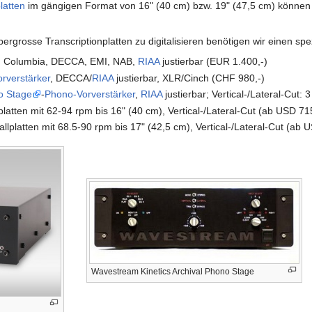
latten
im gängigen Format von 16" (40 cm) bzw. 19" (47,5 cm) können 
bergrosse Transcriptionplatten zu digitalisieren benötigen wir einen sp
, Columbia, DECCA, EMI, NAB,
RIAA
justierbar (EUR 1.400,-)
rverstärker
, DECCA/
RIAA
justierbar, XLR/Cinch (CHF 980,-)
o Stage
-
Phono-Vorverstärker
,
RIAA
justierbar; Vertical-/Lateral-Cut:
platten mit 62-94 rpm bis 16" (40 cm), Vertical-/Lateral-Cut (ab USD 71
allplatten mit 68.5-90 rpm bis 17" (42,5 cm), Vertical-/Lateral-Cut (ab 
Wavestream Kinetics Archival Phono Stage