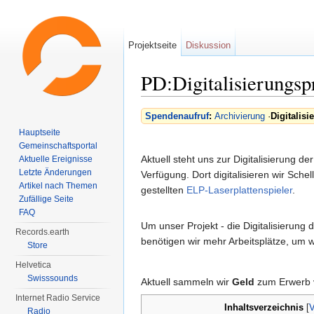
Projektseite
Diskussion
PD:Digitalisierungsp
Wechseln zu:
Navigation
,
Suche
Spendenaufruf
:
Archivierung
·
Digitalisi
Hauptseite
Gemeinschaftsportal
Aktuell steht uns zur Digitalisierung 
Aktuelle Ereignisse
Letzte Änderungen
Verfügung. Dort digitalisieren wir Sche
Artikel nach Themen
gestellten
ELP-Laserplattenspieler
.
Zufällige Seite
FAQ
Um unser Projekt - die Digitalisierung 
Records.earth
benötigen wir mehr Arbeitsplätze, um w
Store
Helvetica
Swisssounds
Aktuell sammeln wir
Geld
zum Erwerb 
Internet Radio Service
Inhaltsverzeichnis
[
V
Radio