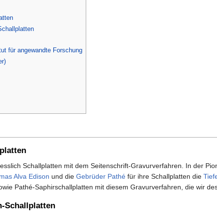
atten
Schallplatten
itut für angewandte Forschung
er)
platten
iesslich Schallplatten mit dem Seitenschrift-Gravurverfahren. In der Pio
mas Alva Edison
und die
Gebrüder Pathé
für ihre Schallplatten die
Tief
wie Pathé-Saphirschallplatten mit diesem Gravurverfahren, die wir desh
n-Schallplatten