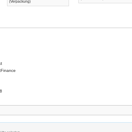
(Verpackung)
kt
tFinance
 8