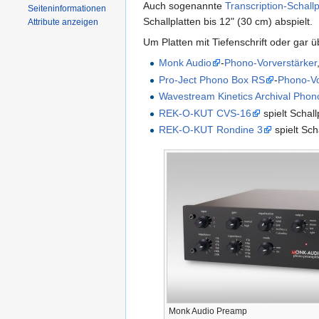
Auch sogenannte
Transcription-Schallp
Seiten­informationen
Schallplatten bis 12" (30 cm) abspielt.
Attribute anzeigen
Um Platten mit Tiefenschrift oder gar ü
Monk Audio
-
Phono-Vorverstärker
Pro-Ject Phono Box RS
-
Phono-Vo
Wavestream Kinetics Archival Phon
REK-O-KUT CVS-16
spielt Schall
REK-O-KUT Rondine 3
spielt Sch
Monk Audio Preamp